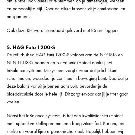
om je stoel individueel af te stemmen op je afmetingen, wensen
en persoonlijke stijl. Door de dikke kussens zit je comfortabel en
ontspannen.
Ook deze RH wordt standaard geleverd met 8S armleggers.
5. HAG Futu 1200-S
De
refurbished
HAG Futu 1200-S
voldoet aan de NPR1813 en
NEN-EN1335 normen en is een unieke stoel dankzij het
InBalance systeem. Dit systeem zorgt ervoor dat je licht kunt
schommelen, waardoor je continue in beweging bent. Doordat je
deze balans vanuit je benen aanstuurt, bevorder je de
bloedcirculatie door je hele lijf. Dit zorgt ervoor dat jij je fitter gaat
voelen.
Naast het InBalance systeem, is het een kwalitatief sterke stoel
met rughoekverstelling en met een hoog zitcomfort. Kortom, een
sterke en vooral fijne ergonomische stoel. Hopelijk hebben wij