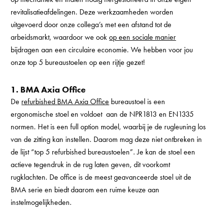
revitalisatieafdelingen. Deze werkzaamheden worden
uitgevoerd door onze collega’s met een afstand tot de
arbeidsmarkt, waardoor we ook
op een sociale manier
bijdragen aan een circulaire economie. We hebben voor jou
onze top 5 bureaustoelen op een rijtje gezet!
1. BMA Axia Office
De
refurbished
BMA Axia Office
bureaustoel is een
ergonomische stoel en voldoet aan de NPR1813 en EN1335
normen. Het is een full option model, waarbij je de rugleuning los
van de zitting kan instellen. Daarom mag deze niet ontbreken in
de lijst “top 5 refurbished bureaustoelen”. Je kan de stoel een
actieve tegendruk in de rug laten geven, dit voorkomt
rugklachten. De office is de meest geavanceerde stoel uit de
BMA serie en biedt daarom een ruime keuze aan
instelmogelijkheden.