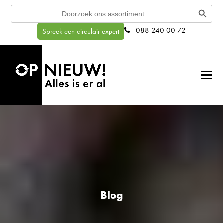
Search Button
Search
for:
088 240 00 72
Spreek een circulair expert
Blog