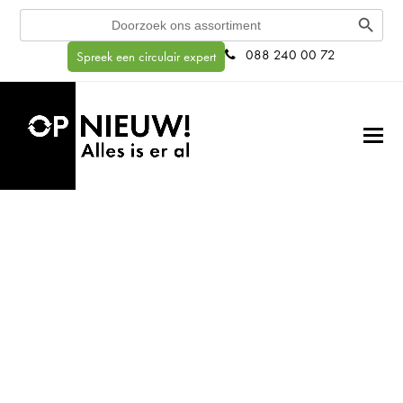
Search Button
Search
for:
088 240 00 72
Spreek een circulair expert