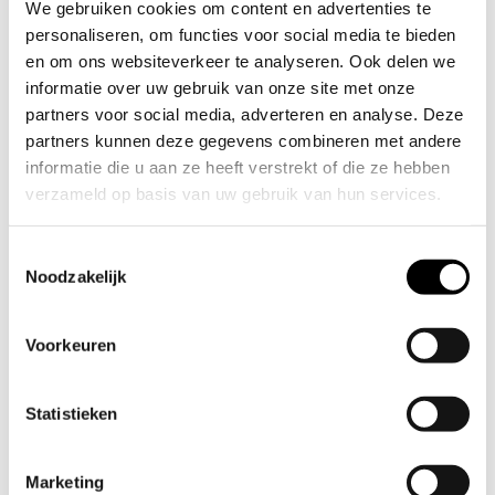
We gebruiken cookies om content en advertenties te
personaliseren, om functies voor social media te bieden
en om ons websiteverkeer te analyseren. Ook delen we
informatie over uw gebruik van onze site met onze
partners voor social media, adverteren en analyse. Deze
partners kunnen deze gegevens combineren met andere
informatie die u aan ze heeft verstrekt of die ze hebben
verzameld op basis van uw gebruik van hun services.
Wil je je voorkeuren aanpassen, klik dan op ‘Details’.
Toestemmingsselectie
Door op ‘Alles toestaan’ te klikken, ga je akkoord met het
Noodzakelijk
gebruik van alle cookies zoals omschreven in
Cookieverklaring
onze
. Je kunt je toestemming op elk
Voorkeuren
moment wijzigen of intrekken door middel van de
zwevende knop links onderin.
Statistieken
Kom eens langs in één van onze
27 derden
We werken samen met
die uw gegevens
inspiratieruimtes, de koffie staat klaar!
kunnen ontvangen en verwerken.
Marketing