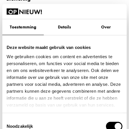
De stoel is verkrijgbaar met zwart gereinigde kussens of met
nieuw zwart gestoffeerde kussens met onze OPNIEUW! stof.
Natuurlijk is het ook mogelijk om de stoel te stofferen in een kleur
Toestemming
Details
Over
naar keuze. Voor een overzicht van alle kleuren en
eigenschappen kun je gebruik maken van onze
stoffenkaart
.
Deze website maakt gebruik van cookies
Voor specifieke wensen en/of meer informatie over deze stoel
We gebruiken cookies om content en advertenties te
kun je vrijblijvend met ons bellen via 088 240 00 72. Je kunt
personaliseren, om functies voor social media te bieden
tevens een offerte aanvragen of een
contactformulier
invullen
en om ons websiteverkeer te analyseren. Ook delen we
met jouw wensen en vragen.
informatie over uw gebruik van onze site met onze
partners voor social media, adverteren en analyse. Deze
partners kunnen deze gegevens combineren met andere
informatie die u aan ze heeft verstrekt of die ze hebben
verzameld op basis van uw gebruik van hun services.
Productconditie
Wil je je voorkeuren aanpassen, klik dan op ‘Details’.
Zo goed als nieuw
Toestemmingsselectie
Door op ‘Alles toestaan’ te klikken, ga je akkoord met het
Noodzakelijk
Dit product functioneert 100% en heeft lichte