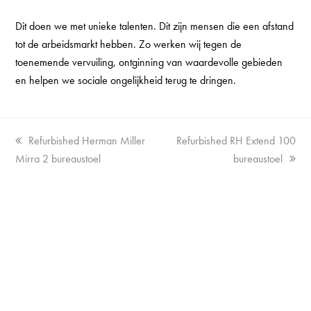
Dit doen we met unieke talenten. Dit zijn mensen die een afstand
tot de arbeidsmarkt hebben. Zo werken wij tegen de
toenemende vervuiling, ontginning van waardevolle gebieden
en helpen we sociale ongelijkheid terug te dringen.
Vorige
next
Refurbished Herman Miller
Refurbished RH Extend 100
tab:
post:
Mirra 2 bureaustoel
bureaustoel