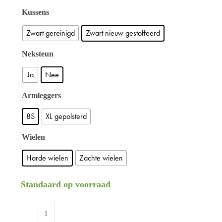
Kussens
Zwart gereinigd
Zwart nieuw gestoffeerd
Neksteun
Ja
Nee
Armleggers
8S
XL gepolsterd
Wielen
Harde wielen
Zachte wielen
Standaard op voorraad
Refurbished
RH