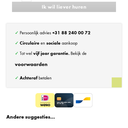
Ik wil liever huren
Extend
120
bureaustoel
aantal
✓ Persoonlijk advies
+31 88 240 00 72
✓
Circulaire
en
sociale
aankoop
✓ Tot wel
vijf jaar garantie.
Bekijk de
voorwaarden
✓
Achteraf
betalen
Andere suggesties…