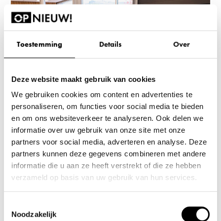
Toestemming
Details
Over
Deze website maakt gebruik van cookies
We gebruiken cookies om content en advertenties te
personaliseren, om functies voor social media te bieden
en om ons websiteverkeer te analyseren. Ook delen we
informatie over uw gebruik van onze site met onze
partners voor social media, adverteren en analyse. Deze
partners kunnen deze gegevens combineren met andere
informatie die u aan ze heeft verstrekt of die ze hebben
verzameld op basis van uw gebruik van hun services.
Wil je je voorkeuren aanpassen, klik dan op ‘Details’.
Toestemmingsselectie
Door op ‘Alles toestaan’ te klikken, ga je akkoord met het
Noodzakelijk