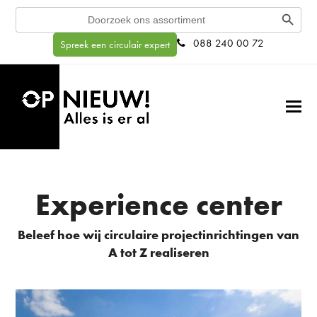
Search Button
Search
for:
088 240 00 72
Spreek een circulair expert
Experience center
Beleef hoe wij circulaire projectinrichtingen van
A tot Z realiseren