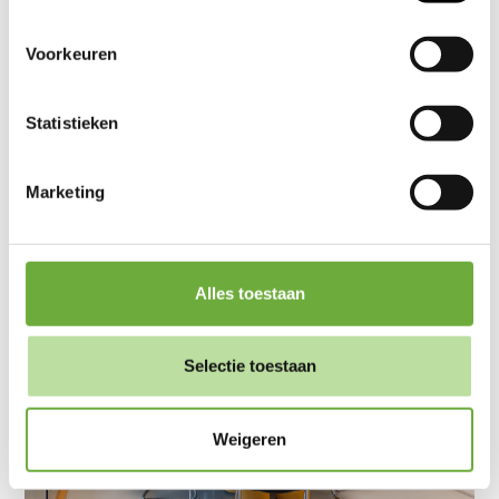
gebruik van alle cookies zoals omschreven in
Cookieverklaring
onze
. Je kunt je toestemming op elk
Voorkeuren
moment wijzigen of intrekken door middel van de
zwevende knop links onderin.
Statistieken
27 derden
We werken samen met
die uw gegevens
kunnen ontvangen en verwerken.
Marketing
Alles toestaan
Selectie toestaan
Weigeren