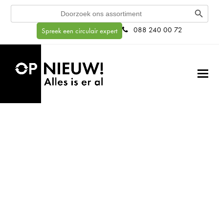
Search Button
Search
for:
088 240 00 72
Spreek een circulair expert