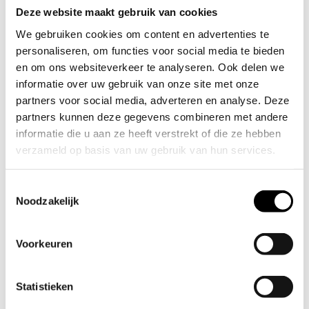
Deze website maakt gebruik van cookies
We gebruiken cookies om content en advertenties te
personaliseren, om functies voor social media te bieden
en om ons websiteverkeer te analyseren. Ook delen we
informatie over uw gebruik van onze site met onze
partners voor social media, adverteren en analyse. Deze
partners kunnen deze gegevens combineren met andere
informatie die u aan ze heeft verstrekt of die ze hebben
verzameld op basis van uw gebruik van hun services.
Wil je je voorkeuren aanpassen, klik dan op ‘Details’.
Toestemmingsselectie
Door op ‘Alles toestaan’ te klikken, ga je akkoord met het
Noodzakelijk
gebruik van alle cookies zoals omschreven in
Cookieverklaring
onze
. Je kunt je toestemming op elk
Voorkeuren
moment wijzigen of intrekken door middel van de
zwevende knop links onderin.
Statistieken
27 derden
We werken samen met
die uw gegevens