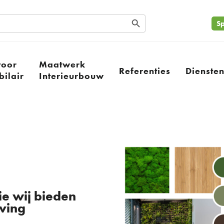
Search Button
Sp
toor
Maatwerk
Referenties
Dienste
ilair
Interieurbouw
die wij bieden
ving