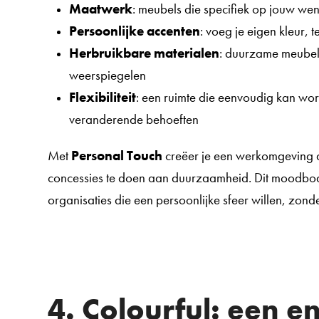
Maatwerk
: meubels die specifiek op jouw we
Persoonlijke accenten
: voeg je eigen kleur, t
Herbruikbare materialen
: duurzame meubels 
weerspiegelen
Flexibiliteit
: een ruimte die eenvoudig kan wo
veranderende behoeften
Met
Personal Touch
creëer je een werkomgeving di
concessies te doen aan duurzaamheid. Dit moodboa
organisaties die een persoonlijke sfeer willen, zonde
4. Colourful: een e