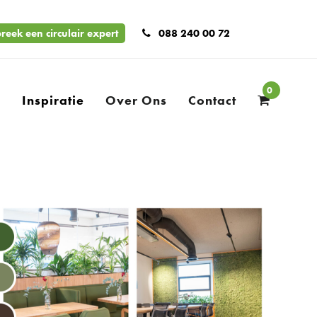
reek een circulair expert
088 240 00 72
0
n
Inspiratie
Over Ons
Contact