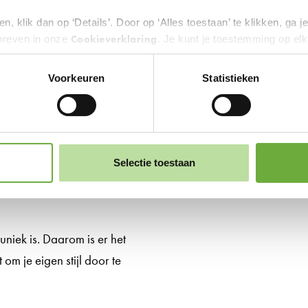
n, klik dan op ‘Details’. Door op ‘Alles toestaan’ te klikken, ga 
aling wil, maar niet wil
Cookieverklaring
hreven in onze
. Je kunt je toestemming op el
alans tussen design en
 zwevende knop links onderin.
Voorkeuren
Statistieken
erden
die uw gegevens kunnen ontvangen en verwerken.
 maak het
Selectie toestaan
niek is. Daarom is er het
t om je eigen stijl door te