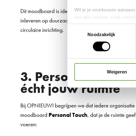
Wil je je voorkeuren aanpasse
Dit moodboard is ideaal voor wie een moderne uitstr
van alle cookies zoals omsc
inleveren op duurzaamheid. Het biedt de perfecte b
intrekken door middel van de
Toestemmingsselectie
circulaire inrichting.
Noodzakelijk
27 d
We werken samen met
3. Personal touch:
Weigeren
écht jouw ruimte
Bij OPNIEUW! begrijpen we dat iedere organisatie u
moodboard
Personal Touch
, dat je de ruimte geef
voeren: