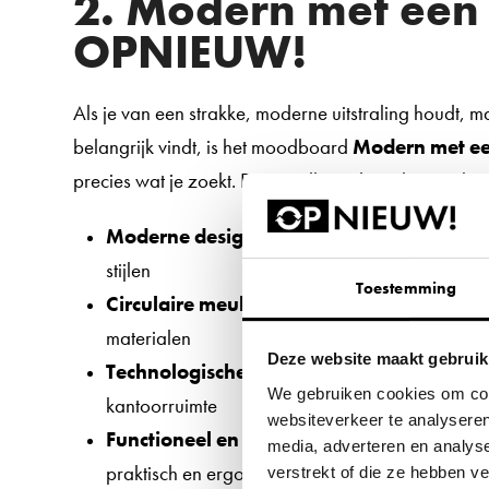
2. Modern met een 
OPNIEUW!
Als je van een strakke, moderne uitstraling houdt,
belangrijk vindt, is het moodboard
Modern met e
precies wat je zoekt. Dit moodboard combineert het
Moderne designs
: strakke lijnen, minimalisti
stijlen
Toestemming
Circulaire meubels
: trendy meubels die gemaa
materialen
Deze website maakt gebruik
Technologische innovatie
: slimme, duurzame
We gebruiken cookies om cont
kantoorruimte
websiteverkeer te analyseren
Functioneel en stijlvol
: meubels die niet alle
media, adverteren en analys
praktisch en ergonomisch
verstrekt of die ze hebben 