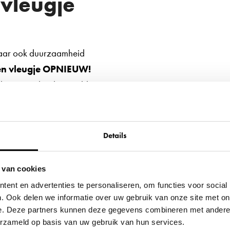
vleugje
 maar ook duurzaamheid
en vleugje OPNIEUW!
 beste van beide werelden:
sche vormen en eigentijdse
Details
kt zijn van hergebruikte
 van cookies
 oplossingen voor je
ent en advertenties te personaliseren, om functies voor social
. Ook delen we informatie over uw gebruik van onze site met on
en mooi zijn, maar ook
e. Deze partners kunnen deze gegevens combineren met andere i
verzameld op basis van uw gebruik van hun services.