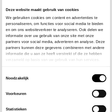
Kies vandaag nog voor circulaire vloeren van OPNIEUW! en
ervaar hoe duurzaamheid en design samenkomen in één
Deze website maakt gebruik van cookies
product. Bekijk onze collectie of neem direct
contact
met ons op.
We gebruiken cookies om content en advertenties te
personaliseren, om functies voor social media te bieden
en om ons websiteverkeer te analyseren. Ook delen we
informatie over uw gebruik van onze site met onze
partners voor social media, adverteren en analyse. Deze
Conditie
partners kunnen deze gegevens combineren met andere
informatie die u aan ze heeft verstrekt of die ze hebben
Nieuw circulair
(4)
verzameld op basis van uw gebruik van hun services.
Filter op merk
Wil je je voorkeuren aanpassen, klik dan op ‘Details’.
Toestemmingsselectie
Door op ‘Alles toestaan’ te klikken, ga je akkoord met het
Noodzakelijk
OPNIEUW!
(4)
gebruik van alle cookies zoals omschreven in
Cookieverklaring
onze
. Je kunt je toestemming op elk
Voorkeuren
moment wijzigen of intrekken door middel van de
Producten tonen
zwevende knop links onderin.
Statistieken