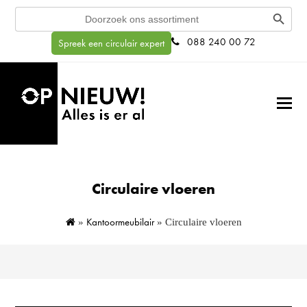
Search Button
Search
for:
088 240 00 72
Spreek een circulair expert
Circulaire vloeren
Kantoormeubilair
»
»
Circulaire vloeren