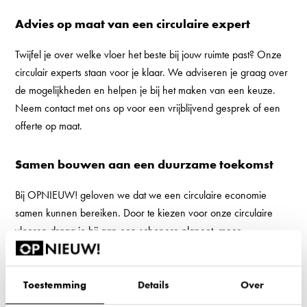
Advies op maat van een circulaire expert
Twijfel je over welke vloer het beste bij jouw ruimte past? Onze
circulair experts staan voor je klaar. We adviseren je graag over
de mogelijkheden en helpen je bij het maken van een keuze.
Neem
contact
met ons op voor een vrijblijvend gesprek of een
offerte op maat.
Samen bouwen aan een duurzame toekomst
Bij OPNIEUW! geloven we dat we een circulaire economie
samen kunnen bereiken. Door te kiezen voor onze circulaire
vloeren draag je bij aan een schonere planeet, meer
werkgelegenheid en een circulaire economie. Samen zorgen
we voor een duurzame toekomst, zonder in te leveren op stijl en
comfort.
Toestemming
Details
Over