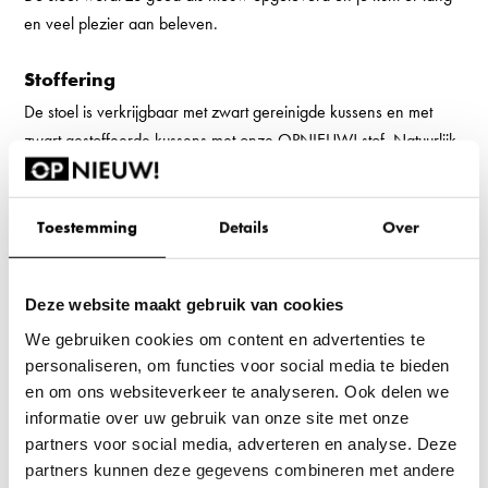
en veel plezier aan beleven.
Stoffering
De stoel is verkrijgbaar met zwart gereinigde kussens en met
zwart gestoffeerde kussens met onze OPNIEUW! stof. Natuurlijk
is het ook mogelijk om de stoel te stofferen in een kleur naar
keuze. Voor een overzicht van alle kleuren en eigenschappen
kun je gebruik maken van onze
stoffenkaart
.
Toestemming
Details
Over
Voor specifieke wensen en/of meer informatie over deze stoel
kun je vrijblijvend met ons bellen via 088 240 00 72. Je kunt
Deze website maakt gebruik van cookies
tevens een offerte aanvragen of een
contactformulier
invullen
We gebruiken cookies om content en advertenties te
met jouw wensen en vragen.
personaliseren, om functies voor social media te bieden
en om ons websiteverkeer te analyseren. Ook delen we
informatie over uw gebruik van onze site met onze
partners voor social media, adverteren en analyse. Deze
Productconditie
partners kunnen deze gegevens combineren met andere