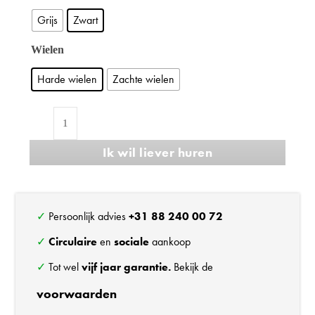
Grijs
Zwart
Wielen
Harde wielen
Zachte wielen
Refurbished
BMA
Ik wil liever huren
Axia
Office
bureaustoel
aantal
✓ Persoonlijk advies
+31 88 240 00 72
✓
Circulaire
en
sociale
aankoop
✓ Tot wel
vijf jaar garantie.
Bekijk de
voorwaarden