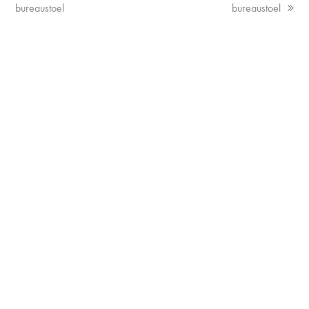
tab:
post:
bureaustoel
bureaustoel