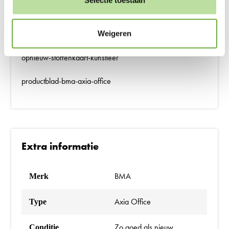
Downloads
opnieuw-stoffenkaart-stof
Weigeren
opnieuw-stoffenkaart-kunstleer
productblad-bma-axia-office
Extra informatie
BMA
Merk
Axia Office
Type
Zo goed als nieuw
Conditie