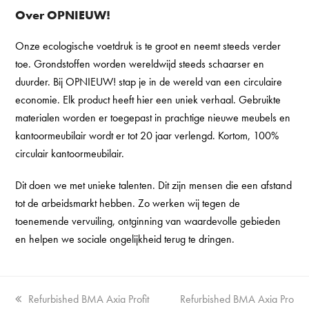
Over OPNIEUW!
Onze ecologische voetdruk is te groot en neemt steeds verder
toe. Grondstoffen worden wereldwijd steeds schaarser en
duurder. Bij OPNIEUW! stap je in de wereld van een circulaire
economie. Elk product heeft hier een uniek verhaal. Gebruikte
materialen worden er toegepast in prachtige nieuwe meubels en
kantoormeubilair wordt er tot 20 jaar verlengd. Kortom, 100%
circulair kantoormeubilair.
Dit doen we met unieke talenten. Dit zijn mensen die een afstand
tot de arbeidsmarkt hebben. Zo werken wij tegen de
toenemende vervuiling, ontginning van waardevolle gebieden
en helpen we sociale ongelijkheid terug te dringen.
Vorige
next
Refurbished BMA Axia Profit
Refurbished BMA Axia Pro