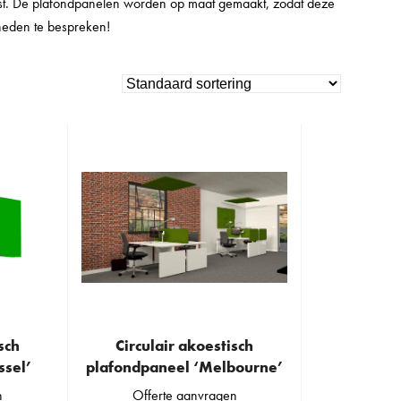
past. De plafondpanelen worden op maat gemaakt, zodat deze
heden te bespreken!
sch
Circulair akoestisch
ssel’
plafondpaneel ‘Melbourne’
n
Offerte aanvragen