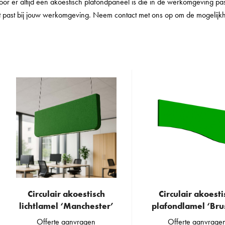
or er altijd een akoestisch plafondpaneel is die in de werkomgeving 
t past bij jouw werkomgeving. Neem contact met ons op om de mogelijk
Circulair akoestisch
Circulair akoesti
This
lichtlamel ‘Manchester’
plafondlamel ‘Bru
product
Offerte aanvragen
Offerte aanvrage