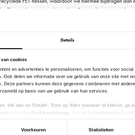
erecyclede PET-flessen, waardoor we hiermee bijdragen aan 
stoffen aanboren voor dit product. Door te kiezen voor dit c
uvriendelijke oplossing.
estisch plafondpaneel: passend in elke ru
Details
twee ruimtes zijn hetzelfde, daarom kan je bij ons je akoestis
 van cookies
ijk, of je nu voor een groter of kleiner plafondpaneel gaat, een
ent en advertenties te personaliseren, om functies voor social
n we ervoor dat het akoestische plafondpaneel aansluit bij d
. Ook delen we informatie over uw gebruik van onze site met on
e. Deze partners kunnen deze gegevens combineren met andere i
verzameld op basis van uw gebruik van hun services.
n, klik dan op ‘Details’. Door op ‘Alles toestaan’ te klikken, ga 
Cookieverklaring
hreven in onze
. Je kunt je toestemming op el
 zwevende knop links onderin.
Voorkeuren
Statistieken
erden
die uw gegevens kunnen ontvangen en verwerken.