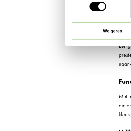
Ako
Weigeren
Een g
prest
naar
Func
Met 
die d
kleur