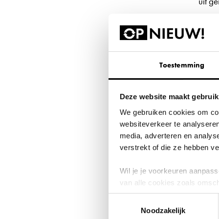
uit g
grond
milie
Ako
Toestemming
Geen 
Deze website maakt gebruik
mogel
We gebruiken cookies om cont
zorge
websiteverkeer te analyseren
media, adverteren en analys
verstrekt of die ze hebben 
Wil je je voorkeuren aanpasse
van alle cookies zoals omsc
intrekken door middel van de
Toestemmingsselectie
Noodzakelijk
27 d
We werken samen met