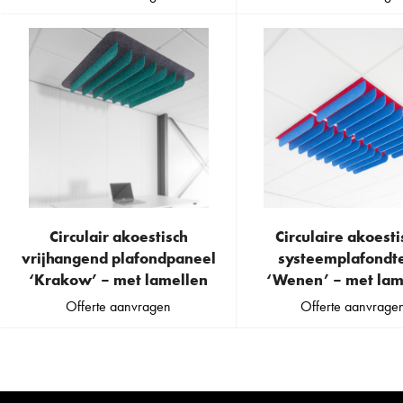
has
multiple
variants.
The
options
may
be
chosen
on
the
Circulair akoestisch
Circulaire akoest
product
This
vrijhangend plafondpaneel
systeemplafondt
page
product
‘Krakow’ – met lamellen
‘Wenen’ – met lam
has
Offerte aanvragen
Offerte aanvrage
multiple
variants.
The
options