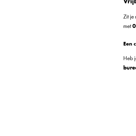
Vrij
Zit j
met
0
Een 
Heb j
bure