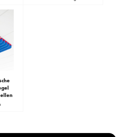
ische
egel
ellen
n