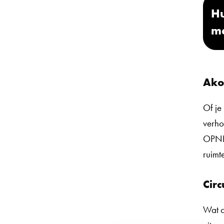
Hu
m
Ako
Of je
verho
OPNIE
ruimt
Cir
Wat o