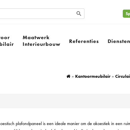
Search Button
Sp
toor
Maatwerk
Referenties
Dienste
ilair
Interieurbouw
Kantoormeubilair
Circula
»
»
oestisch plafondpaneel is een ideale manier om de akoestiek in een rui