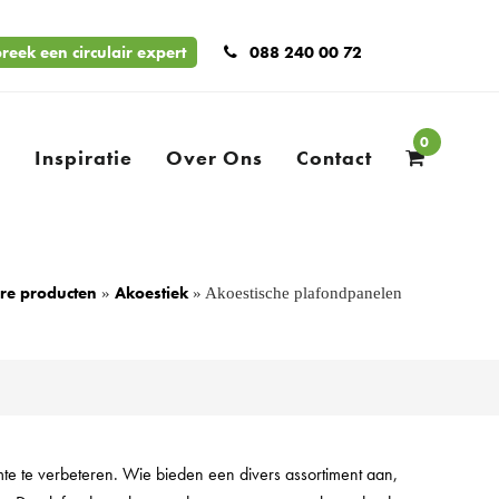
reek een circulair expert
088 240 00 72
0
n
Inspiratie
Over Ons
Contact
ire producten
Akoestiek
»
»
Akoestische plafondpanelen
mte te verbeteren. Wie bieden een divers assortiment aan,