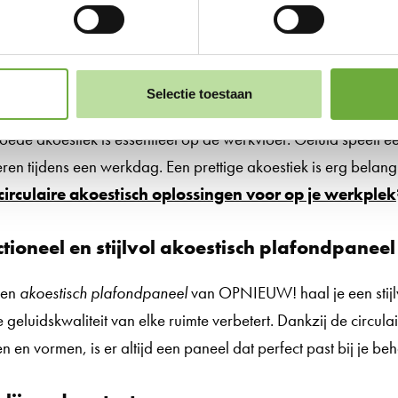
estiek op de werkvloer
Selectie toestaan
oede akoestiek is essentieel op de werkvloer. Geluid speelt e
eren tijdens een werkdag. Een prettige akoestiek is erg belan
circulaire akoestisch oplossingen voor op je werkplek
tioneel en stijlvol akoestisch plafondpanee
een
akoestisch plafondpaneel
van OPNIEUW! haal je een stijlvo
e geluidskwaliteit van elke ruimte verbetert. Dankzij de circu
en en vormen, is er altijd een paneel dat perfect past bij je b