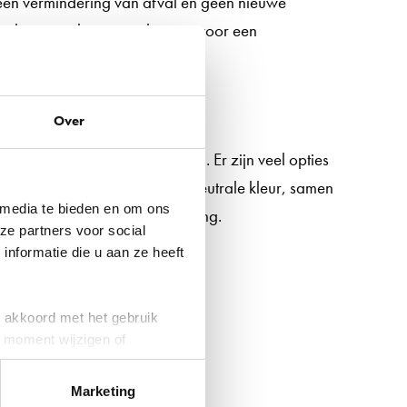
een vermindering van afval en geen nieuwe
irculaire product ga je daarom voor een
imte door maatwerk
Over
ch paneel op maat laten maken. Er zijn veel opties
 felle kleur wil of liever een neutrale kleur, samen
 media te bieden en om ons
e uitstraling van je werkomgeving.
ze partners voor social
nformatie die u aan ze heeft
je akkoord met het gebruik
k moment wijzigen of
Marketing