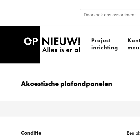
Search
for:
Project
Kan
inrichting
meub
Akoestische plafondpanelen
Conditie
Een ak