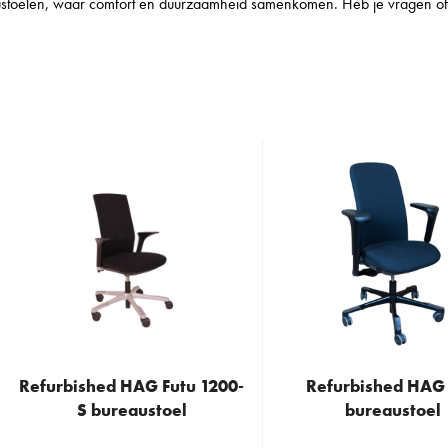
stoelen, waar comfort en duurzaamheid samenkomen. Heb je vragen of wi
Refurbished HAG Futu 1200-
Refurbished HAG 
This
This
S bureaustoel
bureaustoel
product
product