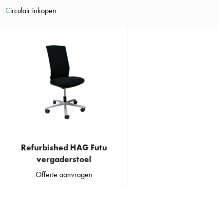
options
options
Circulair inkopen
may
may
be
be
chosen
chosen
on
on
the
the
product
product
page
page
Refurbished HAG Futu
vergaderstoel
Offerte aanvragen