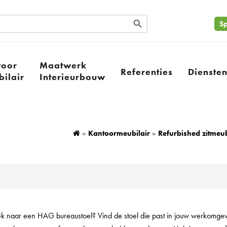
Search Button
Sp
toor
Maatwerk
Referenties
Dienste
ilair
Interieurbouw
Kantoormeubilair
Refurbished zitmeub
»
»
 naar een HAG bureaustoel? Vind de stoel die past in jouw werkomge