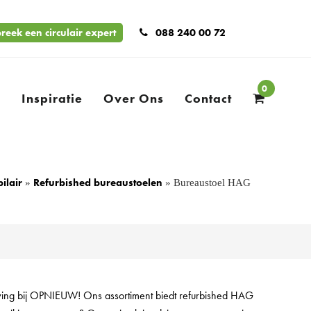
reek een circulair expert
088 240 00 72
0
n
Inspiratie
Over Ons
Contact
ilair
Refurbished bureaustoelen
»
»
Bureaustoel HAG
ving bij OPNIEUW! Ons assortiment biedt refurbished HAG