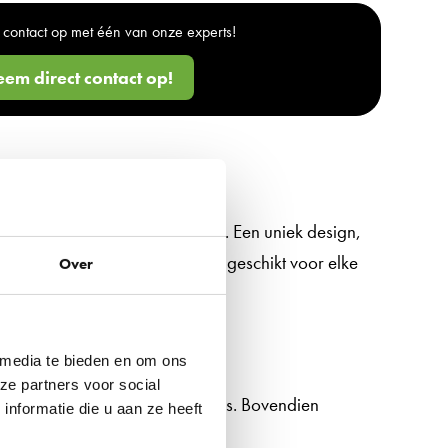
contact op met één van onze experts!
em direct contact op!
n ergonomische ondersteuning. Een uniek design,
es, maakt de HAG bureaustoel geschikt voor elke
Over
toel HAG?
 media te bieden en om ons
ze partners voor social
liteit, maar voor een lagere prijs. Bovendien
nformatie die u aan ze heeft
oel van meerder voordelen: