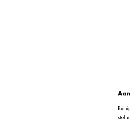
Aan
Reini
stoff