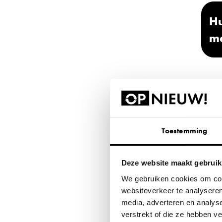
Hu
m
Bur
HAG s
volle
Toestemming
werk
Deze website maakt gebruik
Waa
We gebruiken cookies om cont
websiteverkeer te analyseren
Met e
media, adverteren en analys
profi
verstrekt of die ze hebben 