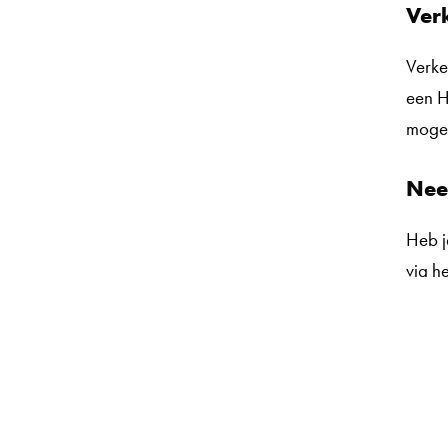
Ver
Verke
een H
mogel
Nee
Heb j
via h