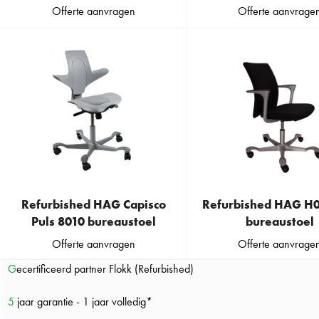
has
has
Offerte aanvragen
Offerte aanvrage
multiple
multiple
variants.
variants.
The
The
options
options
may
may
be
be
chosen
chosen
on
on
the
the
product
product
Refurbished HAG Capisco
Refurbished HAG H0
page
page
This
This
Puls 8010 bureaustoel
bureaustoel
product
product
Offerte aanvragen
Offerte aanvrage
has
has
Gecertificeerd partner Flokk (Refurbished)
multiple
multiple
variants.
variants.
5 jaar garantie - 1 jaar volledig*
The
The