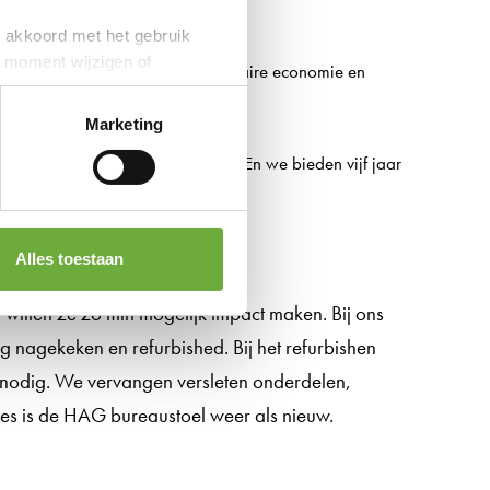
je akkoord met het gebruik
.
k moment wijzigen of
n HAG, draag je bij aan een circulaire economie en
Marketing
sch comfortabel.
door onze eigen servicemonteurs. En we bieden vijf jaar
Alles toestaan
illen ze zo min mogelijk impact maken. Bij ons
nagekeken en refurbished. Bij het refurbishen
nodig. We vervangen versleten onderdelen,
ces is de HAG bureaustoel weer als nieuw.