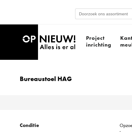
Search
for:
Project
Kan
inrichting
meub
Bureaustoel HAG
Conditie
Opzoek