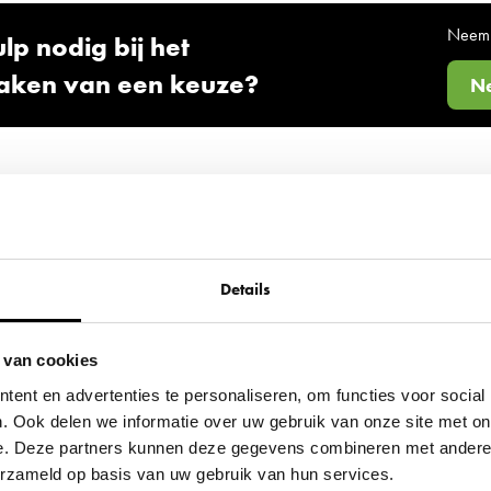
Neem 
lp nodig bij het
aken van een keuze?
Ne
eaustoel HAG
taat bekend om bureaustoelen met een innovatief ontwerp e
dig gerevitaliseerd en met geavanceerde ergonomische functi
Details
plek.
 van cookies
rom kiezen voor een refurbished bureaus
ent en advertenties te personaliseren, om functies voor social
. Ook delen we informatie over uw gebruik van onze site met on
en gerevitaliseerde
HAG bureaustoel
krijg je dezelfde kwa
e. Deze partners kunnen deze gegevens combineren met andere i
teer je door kiezen voor een gerevitaliseerde HAG bureaust
verzameld op basis van uw gebruik van hun services.