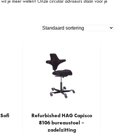
l je meer weten? Onze circulair adviseurs staan voor je
Sofi
Refurbished HAG Capisco
This
8106 bureaustoel –
product
zadelzitting