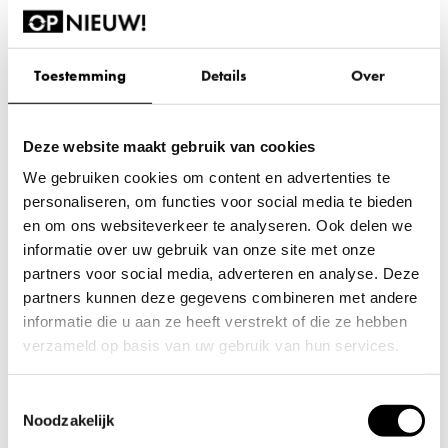
assortiment. Deze geven een comfortabel gevoel en zorgen
voor een stijlvolle uitstraling.
Toestemming
Details
Over
Ga voor refurbished zitmeubels en maak een
bewuste keuze
Deze website maakt gebruik van cookies
De keuze voor refurbished zitmeubilair is een investering in
We gebruiken cookies om content en advertenties te
duurzaamheid, kwaliteit, en comfort, terwijl je bijdraagt aan een
personaliseren, om functies voor social media te bieden
betere wereld. Al het zitmeubilair is zorgvuldig nagekeken en
en om ons websiteverkeer te analyseren. Ook delen we
opgeknapt, zodat je verzekerd bent van kwalitatief zitmeubilair
informatie over uw gebruik van onze site met onze
dat aan alle eisen voldoet.
partners voor social media, adverteren en analyse. Deze
partners kunnen deze gegevens combineren met andere
Door te gaan voor refurbished zitmeubilair draag je bij aan een
informatie die u aan ze heeft verstrekt of die ze hebben
circulaire wereld, en geef je je werkomgeving een unieke
verzameld op basis van uw gebruik van hun services.
uitstraling met meubels die een verhaal vertellen. En met tot wel
Wil je je voorkeuren aanpassen, klik dan op ‘Details’.
vijf jaar garantie, kun je zonder zorgen genieten van de
Toestemmingsselectie
Door op ‘Alles toestaan’ te klikken, ga je akkoord met het
Noodzakelijk
aankoop.
gebruik van alle cookies zoals omschreven in