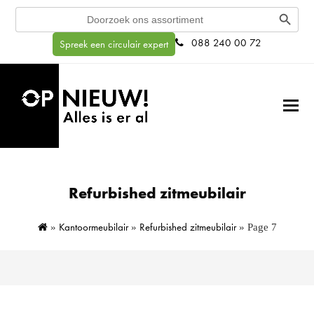
Search Button
Search
for:
088 240 00 72
Spreek een circulair expert
Refurbished zitmeubilair
Kantoormeubilair
Refurbished zitmeubilair
»
»
»
Page 7