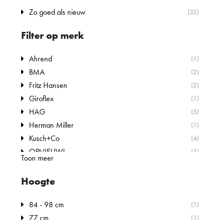
Zo goed als nieuw
(32)
Filter op merk
Ahrend
(1)
BMA
(2)
Fritz Hansen
(2)
Giroflex
(1)
HAG
(5)
Herman Miller
(1)
Kusch+Co
(4)
OPNIEUW!
(5)
Toon meer
RBM
(1)
Vitra
(6)
Hoogte
Arper
(3)
Diemmebi
84 - 98 cm
(1)
(1)
HAY
77 cm
(1)
(1)