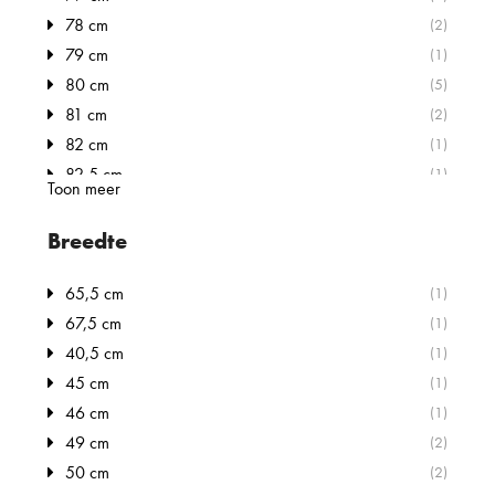
Wilkhahn
78 cm
(1)
(2)
Casala
79 cm
(2)
(1)
Vepa
80 cm
(2)
(5)
81 cm
(2)
82 cm
(1)
82,5 cm
(1)
Toon meer
83 cm
(3)
86 cm
(1)
Breedte
87 cm
(1)
88 cm
65,5 cm
(1)
(1)
84 cm
67,5 cm
(1)
(1)
101,5 - 113,5 cm
40,5 cm
(1)
(1)
83 - 95 cm
45 cm
(1)
(1)
80 - 83 cm
46 cm
(1)
(1)
49 cm
(2)
50 cm
(2)