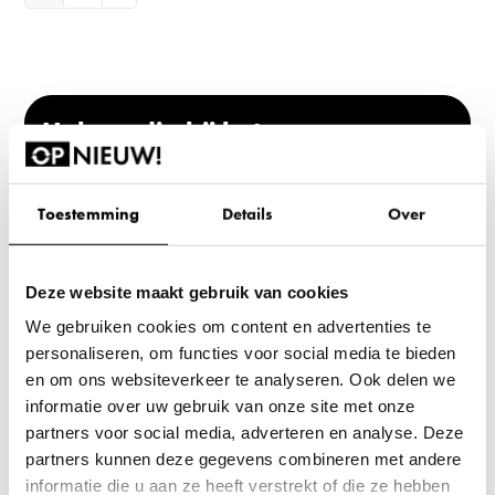
Hulp nodig bij het
maken van een keuze?
Toestemming
Details
Over
Neem contact op met één van onze experts!
Neem direct contact op!
Deze website maakt gebruik van cookies
We gebruiken cookies om content en advertenties te
personaliseren, om functies voor social media te bieden
Refurbished vergaderstoelen
en om ons websiteverkeer te analyseren. Ook delen we
informatie over uw gebruik van onze site met onze
Ben je opzoek naar duurzame en betaalbare vergaderstoelen
partners voor social media, adverteren en analyse. Deze
voor jouw werkomgeving? Wij hebben een ruim assortiment van
partners kunnen deze gegevens combineren met andere
refurbished vergaderstoelen
die perfect passen bij een
informatie die u aan ze heeft verstrekt of die ze hebben