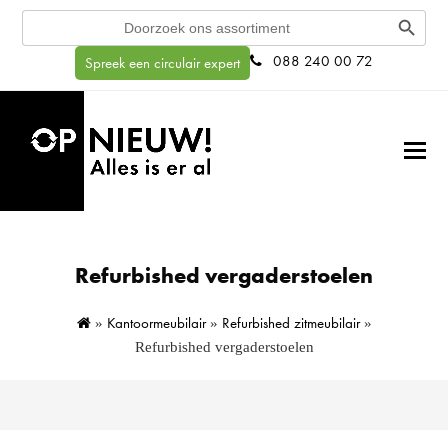
Search Button
Search
for:
088 240 00 72
Spreek een circulair expert
Refurbished vergaderstoelen
Kantoormeubilair
Refurbished zitmeubilair
»
»
»
Refurbished vergaderstoelen