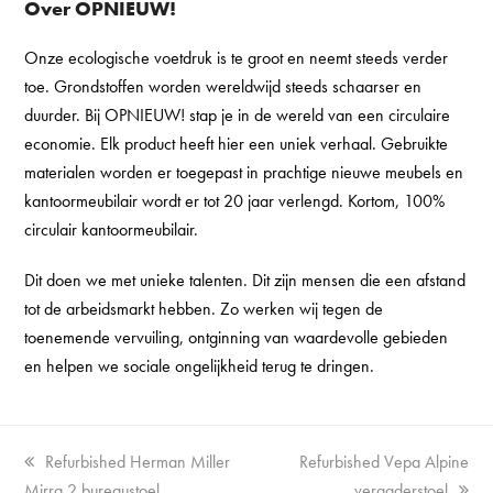
Over OPNIEUW!
Onze ecologische voetdruk is te groot en neemt steeds verder
toe. Grondstoffen worden wereldwijd steeds schaarser en
duurder. Bij OPNIEUW! stap je in de wereld van een circulaire
economie. Elk product heeft hier een uniek verhaal. Gebruikte
materialen worden er toegepast in prachtige nieuwe meubels en
kantoormeubilair wordt er tot 20 jaar verlengd. Kortom, 100%
circulair kantoormeubilair.
Dit doen we met unieke talenten. Dit zijn mensen die een afstand
tot de arbeidsmarkt hebben. Zo werken wij tegen de
toenemende vervuiling, ontginning van waardevolle gebieden
en helpen we sociale ongelijkheid terug te dringen.
Vorige
next
Refurbished Herman Miller
Refurbished Vepa Alpine
tab:
post:
Mirra 2 bureaustoel
vergaderstoel