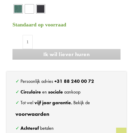
Standaard op voorraad
Refurbished
Vitra
Ik wil liever huren
Eames
108
vergaderstoel
aantal
✓ Persoonlijk advies
+31 88 240 00 72
✓
Circulaire
en
sociale
aankoop
✓ Tot wel
vijf jaar garantie.
Bekijk de
voorwaarden
✓
Achteraf
betalen