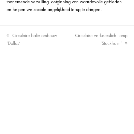
toenemende vervuiling, ontginning van waardevolle gebieden
en helpen we sociale ongelijkheid terug te dringen.
Vorige
next
Circulaire balie ombouw
Circulaire verkeerslicht lamp
tab:
post:
‘Dallas’
‘Stockholm’