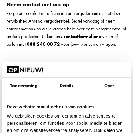
Neem contact met ons op
Zorg voor comfort en efficiëntie van vergaderruimtes met deze
refurbished Ahrend vergaderstoel. Bestel vandaag of neem
contact met ons op als je vragen hebt over deze vergaderstoel of
andere producten. Je kunt ons
contactformulier
invullen of
bellen met
088 240 00 72
voor jouw wensen en vragen.
Productconditie
Zo goed als nieuw
Toestemming
Details
Over
Dit product functioneert 100% en heeft lichte
gebruikerssporen.
Deze website maakt gebruik van cookies
We gebruiken cookies om content en advertenties te
personaliseren, om functies voor social media te bieden
en om ons websiteverkeer te analyseren. Ook delen we