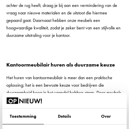
achter de rug heeft, draag je bij aan een vermindering van de
vraag naar nieuwe materialen en de uitstoot die hiermee
gepaard gaat. Daarnaast hebben onze meubels een
hoogwaardige kwaliteit, zodat je zeker bent van een stijlvolle en
duurzame uitstraling voor je kantoor.
Kantoormeubilair huren als duurzame keuze
Het huren van kantoormeubilair is meer dan een praktische
oplossing; het is een bewuste keuze voor bedrijven die
duurzaamheid hoog in het vaandel hebben staan. Door meubels
te huren, draag je bij aan een circulaire economie en maak je je
bedrijf flexibel en toekomstbestendig.
Toestemming
Details
Over