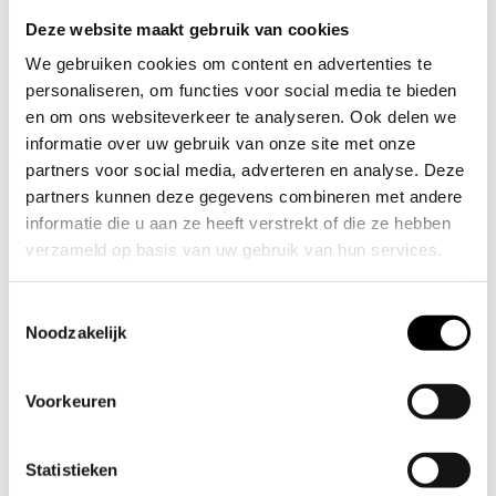
Conclusie
Deze website maakt gebruik van cookies
We gebruiken cookies om content en advertenties te
Kantoormeubilair huren is een duurzame keuze
: het is flexibel,
personaliseren, om functies voor social media te bieden
kostenefficiënt en duurzaam. Bij OPNIEUW! helpen we je graag
en om ons websiteverkeer te analyseren. Ook delen we
om jouw werkplek in te richten met onze circulaire
informatie over uw gebruik van onze site met onze
meubeloplossingen. Of je nu tijdelijk wilt huren of op zoek bent
partners voor social media, adverteren en analyse. Deze
naar een langdurige inrichting, wij bieden een oplossing die past
partners kunnen deze gegevens combineren met andere
bij jouw behoeften én bij een duurzame toekomst. Neem contact
informatie die u aan ze heeft verstrekt of die ze hebben
verzameld op basis van uw gebruik van hun services.
op voor meer informatie en ontdek hoe wij je kunnen helpen bij
het creëren van een flexibele, milieuvriendelijke werkplek.
Wil je je voorkeuren aanpassen, klik dan op ‘Details’.
Toestemmingsselectie
Door op ‘Alles toestaan’ te klikken, ga je akkoord met het
Noodzakelijk
Delen
Delen
Tweet
E-mail
gebruik van alle cookies zoals omschreven in
Cookieverklaring
onze
. Je kunt je toestemming op elk
Voorkeuren
moment wijzigen of intrekken door middel van de
zwevende knop links onderin.
Statistieken
27 derden
We werken samen met
die uw gegevens