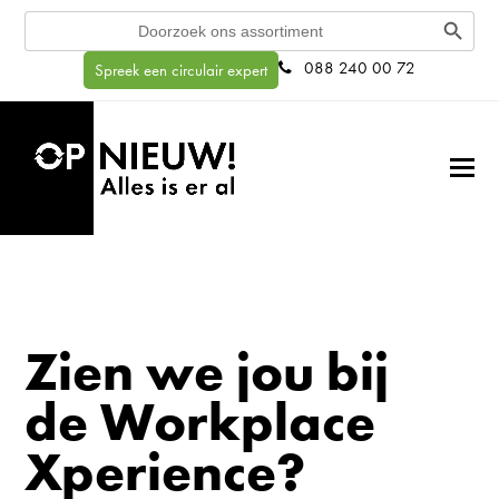
Search Button
Search
for:
088 240 00 72
Spreek een circulair expert
Zien we jou bij
de Workplace
Xperience?