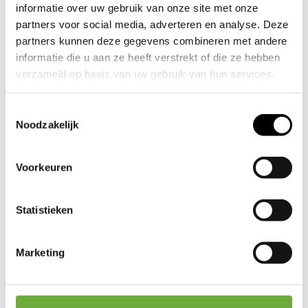
informatie over uw gebruik van onze site met onze
partners voor social media, adverteren en analyse. Deze
partners kunnen deze gegevens combineren met andere
informatie die u aan ze heeft verstrekt of die ze hebben
verzameld op basis van uw gebruik van hun services.
Wil je je voorkeuren aanpassen, klik dan op ‘Details’.
Toestemmingsselectie
Door op ‘Alles toestaan’ te klikken, ga je akkoord met het
Noodzakelijk
gebruik van alle cookies zoals omschreven in
Cookieverklaring
onze
. Je kunt je toestemming op elk
Voorkeuren
moment wijzigen of intrekken door middel van de
zwevende knop links onderin.
Statistieken
27 derden
We werken samen met
die uw gegevens
kunnen ontvangen en verwerken.
Marketing