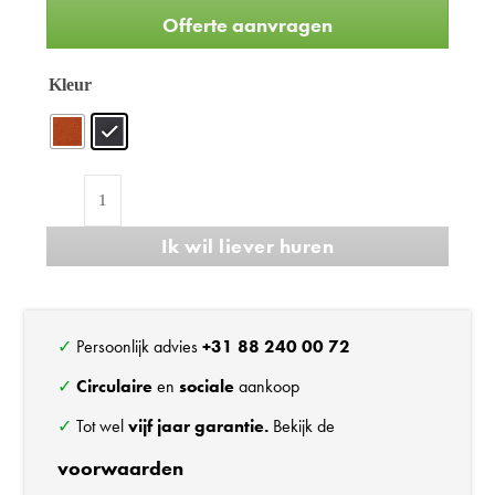
Offerte aanvragen
Kleur
Refurbished
HAG
Ik wil liever huren
H05
5470
vergaderstoel
aantal
✓ Persoonlijk advies
+31 88 240 00 72
✓
Circulaire
en
sociale
aankoop
✓ Tot wel
vijf jaar garantie.
Bekijk de
voorwaarden