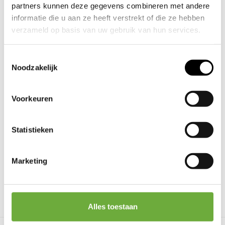
partners kunnen deze gegevens combineren met andere
informatie die u aan ze heeft verstrekt of die ze hebben
Over OPNIEUW!
verzameld op basis van uw gebruik van hun services.
Onze ecologische voetdruk is te groot en neemt steeds verder
Wil je je voorkeuren aanpassen, klik dan op ‘Details’.
Toestemmingsselectie
toe. Grondstoffen worden wereldwijd steeds schaarser en
Door op ‘Alles toestaan’ te klikken, ga je akkoord met het
Noodzakelijk
duurder. Bij OPNIEUW! stap je in de wereld van een circulaire
gebruik van alle cookies zoals omschreven in
economie. Elk product heeft hier een uniek verhaal. Gebruikte
Cookieverklaring
onze
. Je kunt je toestemming op elk
Voorkeuren
materialen worden er toegepast in prachtige nieuwe meubels en
moment wijzigen of intrekken door middel van de
kantoormeubilair wordt er tot 20 jaar verlengd. Kortom, 100%
zwevende knop links onderin.
circulair kantoormeubilair.
Statistieken
27 derden
We werken samen met
die uw gegevens
Dit doen we met unieke talenten. Dit zijn mensen die een afstand
kunnen ontvangen en verwerken.
Marketing
tot de arbeidsmarkt hebben. Zo werken wij tegen de
toenemende vervuiling, ontginning van waardevolle gebieden
en helpen we sociale ongelijkheid terug te dringen.
Alles toestaan