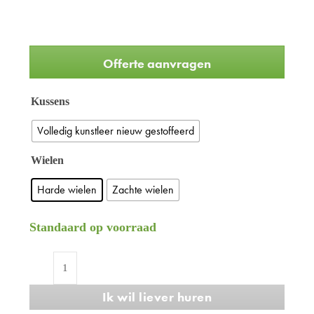
Offerte aanvragen
Kussens
Volledig kunstleer nieuw gestoffeerd
Wielen
Harde wielen
Zachte wielen
Standaard op voorraad
Refurbished
BMA
Ik wil liever huren
Axia