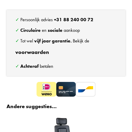
Secur
Basic
24/7
✓ Persoonlijk advies
+31 88 240 00 72
bureaustoel
✓
Circulaire
en
sociale
aankoop
aantal
✓ Tot wel
vijf jaar garantie.
Bekijk de
voorwaarden
✓
Achteraf
betalen
Andere suggesties…