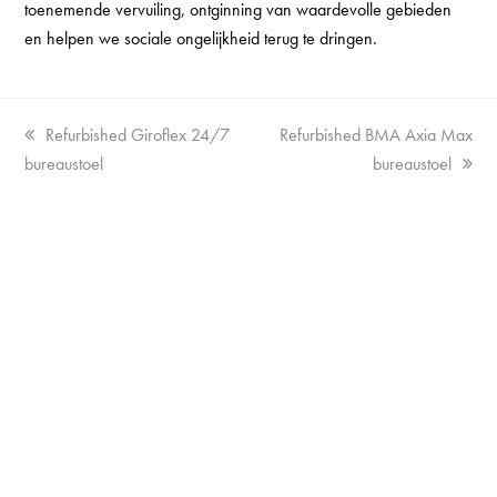
toenemende vervuiling, ontginning van waardevolle gebieden
en helpen we sociale ongelijkheid terug te dringen.
Vorige
next
Refurbished Giroflex 24/7
Refurbished BMA Axia Max
tab:
post:
bureaustoel
bureaustoel