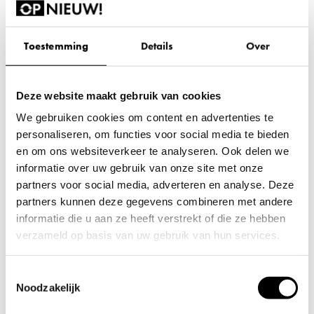
Toestemming
Details
Over
Deze website maakt gebruik van cookies
Heb je een vraag over dit product?
Bel 088 240 00 72
We gebruiken cookies om content en advertenties te
Bereikbaar op werkdagen van
personaliseren, om functies voor social media te bieden
en om ons websiteverkeer te analyseren. Ook delen we
08:30 tot 17:00
informatie over uw gebruik van onze site met onze
partners voor social media, adverteren en analyse. Deze
partners kunnen deze gegevens combineren met andere
informatie die u aan ze heeft verstrekt of die ze hebben
Extra informatie
verzameld op basis van uw gebruik van hun services.
Wil je je voorkeuren aanpassen, klik dan op ‘Details’.
BMA
Merk
Toestemmingsselectie
Door op ‘Alles toestaan’ te klikken, ga je akkoord met het
Noodzakelijk
gebruik van alle cookies zoals omschreven in
Zo goed als nieuw
Conditie