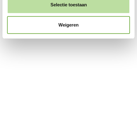
tab:
post:
Selectie toestaan
Catifa 46 stoel
conferentiestoel
Weigeren