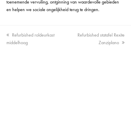
toenemende vervuiling, ontginning van waardevolle gebieden
en helpen we sociale ongelijkheid terug te dringen.
Vorige
next
Refurbished roldeurkast
Refurbished statafel Rexite
tab:
post:
middelhoog
Zanziplano