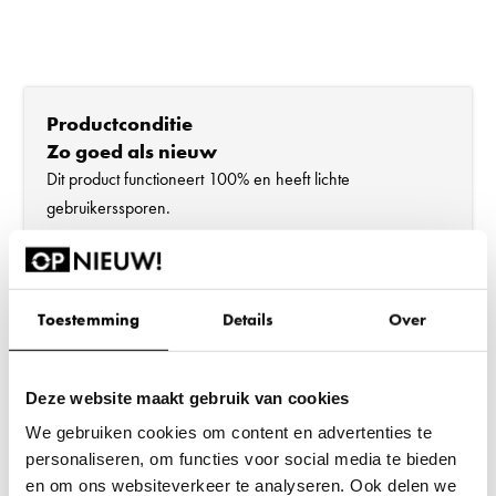
Productconditie
Zo goed als nieuw
Dit product functioneert 100% en heeft lichte
gebruikerssporen.
Toestemming
Details
Over
Deze website maakt gebruik van cookies
We gebruiken cookies om content en advertenties te
personaliseren, om functies voor social media te bieden
Heb je een vraag over dit product?
Bel 088 240 00 72
en om ons websiteverkeer te analyseren. Ook delen we