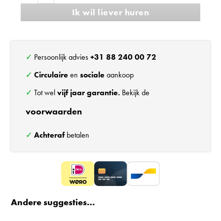
Ik wil liever huren
Zanzibar
barkruk
aantal
✓ Persoonlijk advies
+31 88 240 00 72
✓
Circulaire
en
sociale
aankoop
✓ Tot wel
vijf jaar garantie.
Bekijk de
voorwaarden
✓
Achteraf
betalen
Andere suggesties…