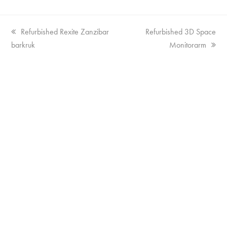
Vorige
next
Refurbished Rexite Zanzibar
Refurbished 3D Space
tab:
post:
barkruk
Monitorarm