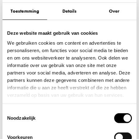
Toestemming
Details
Over
Deze website maakt gebruik van cookies
We gebruiken cookies om content en advertenties te
Heb je een vraag over dit product?
Bel 088 240 00 72
personaliseren, om functies voor social media te bieden
Bereikbaar op werkdagen van
en om ons websiteverkeer te analyseren. Ook delen we
informatie over uw gebruik van onze site met onze
08:30 tot 17:00
partners voor social media, adverteren en analyse. Deze
partners kunnen deze gegevens combineren met andere
informatie die u aan ze heeft verstrekt of die ze hebben
verzameld op basis van uw gebruik van hun services.
Downloads
Wil je je voorkeuren aanpassen, klik dan op ‘Details’.
Toestemmingsselectie
opnieuw-tafelopstelling-aantal-personen
Door op ‘Alles toestaan’ te klikken, ga je akkoord met het
Noodzakelijk
gebruik van alle cookies zoals omschreven in
Cookieverklaring
onze
. Je kunt je toestemming op elk
Voorkeuren