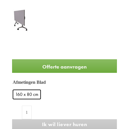
Offerte aanvragen
Afmetingen Blad
160 x 80 cm
Refurbished
klaptafel
Ik wil liever huren
aantal