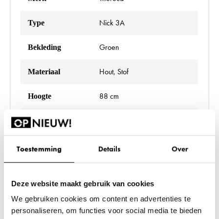
Nick 3A
Type
Groen
Bekleding
Hout, Stof
Materiaal
88 cm
Hoogte
48 cm
Zithoogte
46 cm
Zitbreedte
Toestemming
Details
Over
46 cm
Zitdiepte
Deze website maakt gebruik van cookies
Ja
Armleuningen
We gebruiken cookies om content en advertenties te
personaliseren, om functies voor social media te bieden
Ja
Wielen