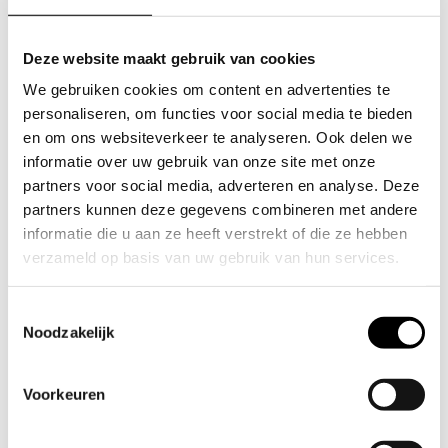
OPNIEUW!
Merk
Deze website maakt gebruik van cookies
Nieuw circulair
Conditie
We gebruiken cookies om content en advertenties te
Bamboe, NS-treinraam
Materiaal
personaliseren, om functies voor social media te bieden
en om ons websiteverkeer te analyseren. Ook delen we
73 cm
Hoogte
informatie over uw gebruik van onze site met onze
partners voor social media, adverteren en analyse. Deze
110 cm
partners kunnen deze gegevens combineren met andere
Lengte
informatie die u aan ze heeft verstrekt of die ze hebben
verzameld op basis van uw gebruik van hun services.
143 cm
Breedte
Wil je je voorkeuren aanpassen, klik dan op ‘Details’.
Toestemmingsselectie
Door op ‘Alles toestaan’ te klikken, ga je akkoord met het
Noodzakelijk
gebruik van alle cookies zoals omschreven in
Cookieverklaring
onze
. Je kunt je toestemming op elk
Voorkeuren
moment wijzigen of intrekken door middel van de
zwevende knop links onderin.