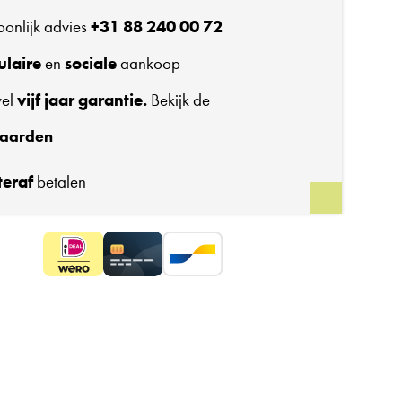
soonlijk advies
+31 88 240 00 72
ulaire
en
sociale
aankoop
wel
vijf jaar garantie.
Bekijk de
aarden
teraf
betalen