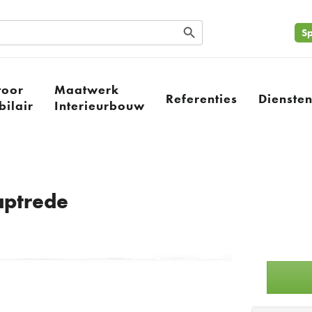
Search Button
Sp
toor
Maatwerk
Referenties
Dienste
ilair
Interieurbouw
taptrede