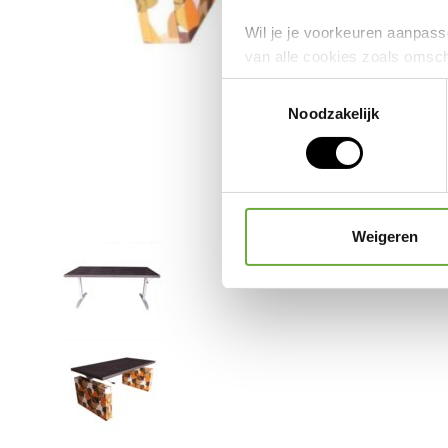
Wil je je voorkeuren aanpasse
van alle cookies zoals omsc
intrekken door middel van de
Toestemmingsselectie
Noodzakelijk
27 d
We werken samen met
Weigeren