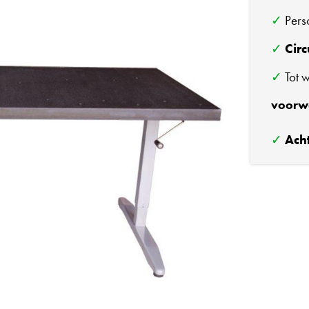
✓ Per
✓
Circ
✓ Tot 
voorw
✓
Ach