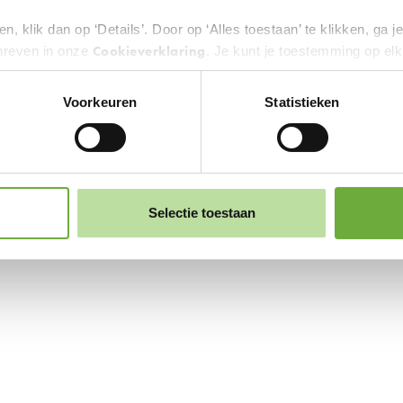
n, klik dan op ‘Details’. Door op ‘Alles toestaan’ te klikken, ga 
Cookieverklaring
hreven in onze
. Je kunt je toestemming op el
 zwevende knop links onderin.
Voorkeuren
Statistieken
erden
die uw gegevens kunnen ontvangen en verwerken.
Selectie toestaan