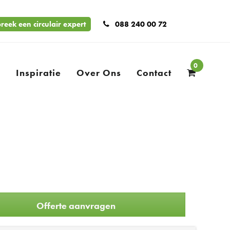
reek een circulair expert
088 240 00 72
0
n
Inspiratie
Over Ons
Contact
Offerte aanvragen