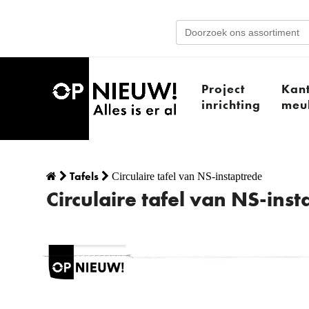
Search
for:
Project
Kan
inrichting
meub
Tafels
Circulaire tafel van NS-instaptrede
Circulaire tafel van NS-ins