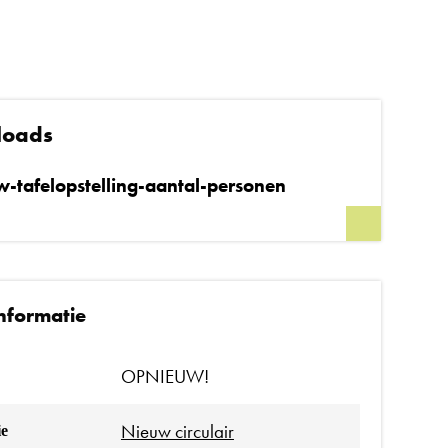
loads
-tafelopstelling-aantal-personen
informatie
OPNIEUW!
Nieuw circulair
ie