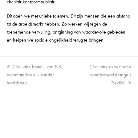
circulair kantoormeubilair.
Dit doen we met unieke talenten. Dit zijn mensen die een afstand
tot de arbeidsmarkt hebben. Zo werken wij tegen de
toenemende vervuiling, ontginning van waardevolle gebieden
en helpen we sociale ongelijkheid terug te dringen.
Vorige
next
Circulaire fauteuil van NS-
Circulaire akoestische
tab:
post:
treinmaterialen – zonder
wandpaneel triangels
hoofdsteun
‘Sevilla’