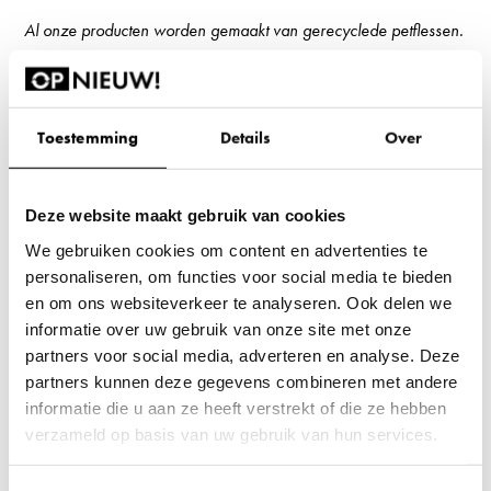
Al onze producten worden gemaakt van gerecyclede petflessen.
Met de producten van OPNIEUW! zorgen we voor een
circulaire productie: een grondstof wordt een product,
vervolgens wordt het hergebruikt en reduceren we de grote
Toestemming
Details
Over
afvalberg.
Deze website maakt gebruik van cookies
De circulaire cactus is ook beschikbaar met bijpassende vaas:
We gebruiken cookies om content en advertenties te
personaliseren, om functies voor social media te bieden
Circulaire vaas met PET-flessen cactus
en om ons websiteverkeer te analyseren. Ook delen we
informatie over uw gebruik van onze site met onze
partners voor social media, adverteren en analyse. Deze
partners kunnen deze gegevens combineren met andere
Productconditie
informatie die u aan ze heeft verstrekt of die ze hebben
Nieuw circulair
verzameld op basis van uw gebruik van hun services.
Dit is een nieuw product gemaakt van hergebruikte
materialen. Er zijn geen nieuwe grondstoffen aangeboord.
Wil je je voorkeuren aanpassen, klik dan op ‘Details’.