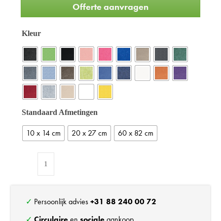
Offerte aanvragen
Kleur
Standaard Afmetingen
10 x 14 cm
20 x 27 cm
60 x 82 cm
Circulaire
akoestische
wandpaneel
triangels
✓ Persoonlijk advies
+31 88 240 00 72
'Sevilla'
✓
Circulaire
en
sociale
aankoop