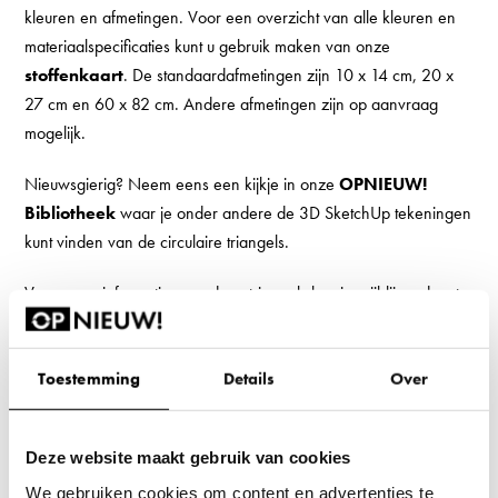
kleuren en afmetingen. Voor een overzicht van alle kleuren en
materiaalspecificaties kunt u gebruik maken van onze
stoffenkaart
. De standaardafmetingen zijn 10 x 14 cm, 20 x
27 cm en 60 x 82 cm. Andere afmetingen zijn op aanvraag
mogelijk.
Nieuwsgierig? Neem eens een kijkje in onze
OPNIEUW!
Bibliotheek
waar je onder andere de 3D SketchUp tekeningen
kunt vinden van de circulaire triangels.
Voor meer informatie over deze triangels kun je vrijblijvend met
ons bellen via 088 240 00 72. Je kunt tevens een offerte
aanvragen of een
contactformulier
invullen met jouw wensen
en vragen.
Toestemming
Details
Over
Al onze producten worden gemaakt van gerecyclede petflessen.
Met de producten van OPNIEUW! zorgen we voor een
Deze website maakt gebruik van cookies
circulaire productie; een grondstof wordt een product en
We gebruiken cookies om content en advertenties te