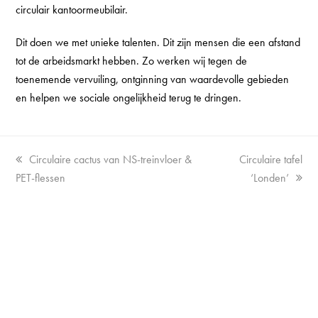
circulair kantoormeubilair.
Dit doen we met unieke talenten. Dit zijn mensen die een afstand
tot de arbeidsmarkt hebben. Zo werken wij tegen de
toenemende vervuiling, ontginning van waardevolle gebieden
en helpen we sociale ongelijkheid terug te dringen.
Vorige
next
Circulaire cactus van NS-treinvloer &
Circulaire tafel
tab:
post:
PET-flessen
‘Londen’