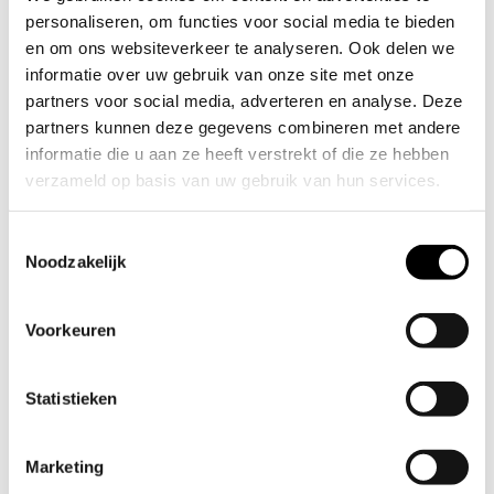
vervolgens wordt het hergebruikt en reduceren we de grote
personaliseren, om functies voor social media te bieden
afvalberg.
en om ons websiteverkeer te analyseren. Ook delen we
informatie over uw gebruik van onze site met onze
partners voor social media, adverteren en analyse. Deze
partners kunnen deze gegevens combineren met andere
Productconditie
informatie die u aan ze heeft verstrekt of die ze hebben
Nieuw circulair
verzameld op basis van uw gebruik van hun services.
Dit is een nieuw product gemaakt van hergebruikte
Wil je je voorkeuren aanpassen, klik dan op ‘Details’.
materialen. Er zijn geen nieuwe grondstoffen aangeboord.
Toestemmingsselectie
Door op ‘Alles toestaan’ te klikken, ga je akkoord met het
Noodzakelijk
gebruik van alle cookies zoals omschreven in
Cookieverklaring
onze
. Je kunt je toestemming op elk
Voorkeuren
moment wijzigen of intrekken door middel van de
zwevende knop links onderin.
Statistieken
27 derden
We werken samen met
die uw gegevens
kunnen ontvangen en verwerken.
Marketing