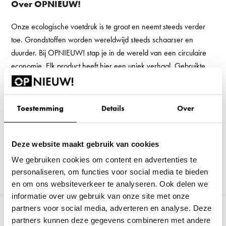
Over OPNIEUW!
Onze ecologische voetdruk is te groot en neemt steeds verder
toe. Grondstoffen worden wereldwijd steeds schaarser en
duurder. Bij OPNIEUW! stap je in de wereld van een circulaire
economie. Elk product heeft hier een uniek verhaal. Gebruikte
materialen worden er toegepast in prachtige nieuwe meubels en
kantoormeubilair wordt er tot 20 jaar verlengd. Kortom, 100%
circulair kantoormeubilair.
Toestemming
Details
Over
Dit doen we met unieke talenten. Dit zijn mensen die een afstand
tot de arbeidsmarkt hebben. Zo werken wij tegen de
Deze website maakt gebruik van cookies
toenemende vervuiling, ontginning van waardevolle gebieden
We gebruiken cookies om content en advertenties te
en helpen we sociale ongelijkheid terug te dringen.
personaliseren, om functies voor social media te bieden
en om ons websiteverkeer te analyseren. Ook delen we
informatie over uw gebruik van onze site met onze
partners voor social media, adverteren en analyse. Deze
Vorige
next
Refurbished Vepa Fado-VKS
Refurbished HAY AAC12
partners kunnen deze gegevens combineren met andere
tab:
post:
stoel
stoel