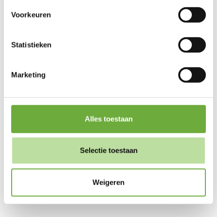
Cookieverklaring
onze
. Je kunt je toestemming op elk
Voorkeuren
moment wijzigen of intrekken door middel van de
zwevende knop links onderin.
Statistieken
27 derden
We werken samen met
die uw gegevens
kunnen ontvangen en verwerken.
Marketing
Alles toestaan
Selectie toestaan
Weigeren