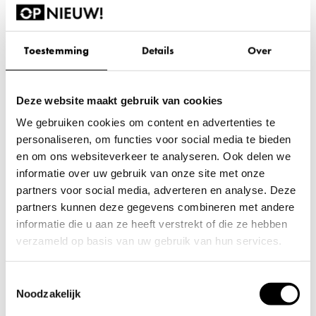
Toestemming
Details
Over
Deze website maakt gebruik van cookies
We gebruiken cookies om content en advertenties te
personaliseren, om functies voor social media te bieden
en om ons websiteverkeer te analyseren. Ook delen we
informatie over uw gebruik van onze site met onze
partners voor social media, adverteren en analyse. Deze
partners kunnen deze gegevens combineren met andere
informatie die u aan ze heeft verstrekt of die ze hebben
verzameld op basis van uw gebruik van hun services.
Wil je je voorkeuren aanpassen, klik dan op ‘Details’.
Toestemmingsselectie
Door op ‘Alles toestaan’ te klikken, ga je akkoord met het
Noodzakelijk
gebruik van alle cookies zoals omschreven in