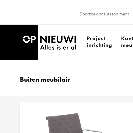
Search
for:
Project
Kan
inrichting
meub
Buiten meubilair