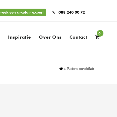
reek een circulair expert
088 240 00 72
0
n
Inspiratie
Over Ons
Contact
»
Buiten meubilair