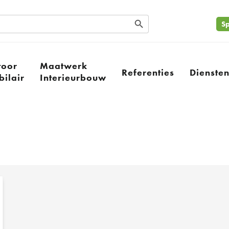
Search Button
Sp
toor
Maatwerk
Referenties
Dienste
ilair
Interieurbouw