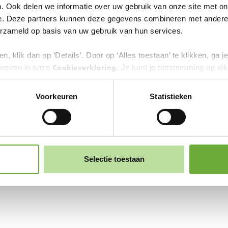
. Ook delen we informatie over uw gebruik van onze site met on
e. Deze partners kunnen deze gegevens combineren met andere i
verzameld op basis van uw gebruik van hun services.
n, klik dan op ‘Details’. Door op ‘Alles toestaan’ te klikken, ga 
Cookieverklaring
hreven in onze
. Je kunt je toestemming op el
 zwevende knop links onderin.
Voorkeuren
Statistieken
erden
die uw gegevens kunnen ontvangen en verwerken.
Selectie toestaan