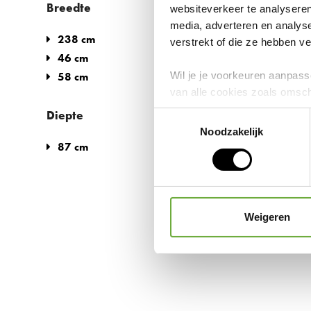
Breedte
websiteverkeer te analyseren
media, adverteren en analys
238 cm
(1)
verstrekt of die ze hebben 
46 cm
(1)
58 cm
Wil je je voorkeuren aanpasse
(2)
van alle cookies zoals omsc
intrekken door middel van de
Diepte
Toestemmingsselectie
Noodzakelijk
27 d
We werken samen met
87 cm
(1)
Weigeren